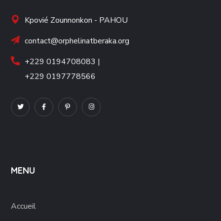
Kpovié Zounnonkon - PAHOU
contact@orphelinatberaka.org
+229 0194708083 |
+229 0197778566
MENU
Accueil