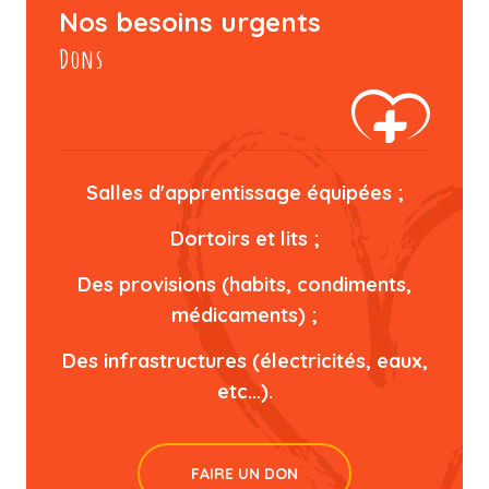
Nos besoins urgents
Dons
Salles d'apprentissage équipées ;
Dortoirs et lits ;
Des provisions (habits, condiments,
médicaments) ;
Des infrastructures (électricités, eaux,
etc...).
FAIRE UN DON