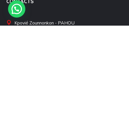
CONTACTS
Kpovié Zounnonkon - PAHOU
contact@orphelinatberaka.org
+229 0194708083 |
+229 0197778566
MENU